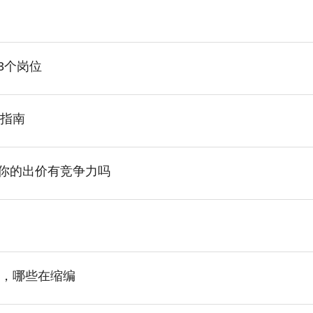
3个岗位
荐指南
你的出价有竞争力吗
抢，哪些在缩编